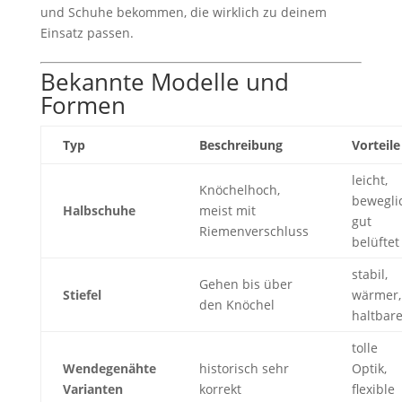
und Schuhe bekommen, die wirklich zu deinem
Einsatz passen.
Bekannte Modelle und
Formen
Typ
Beschreibung
Vorteile
leicht,
Knöchelhoch,
bewegli
Halbschuhe
meist mit
gut
Riemenverschluss
belüftet
stabil,
Gehen bis über
Stiefel
wärmer,
den Knöchel
haltbare
tolle
Wendegenähte
historisch sehr
Optik,
Varianten
korrekt
flexible